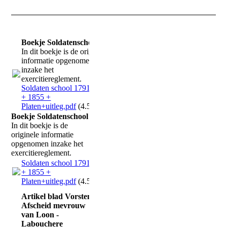
Boekje Soldatenschool
In dit boekje is de originele
informatie opgenomen
inzake het
exercitiereglement.
Soldaten school 1791-1833
+ 1855 +
Platen+uitleg.pdf
(4.59MB)
Boekje Soldatenschool
In dit boekje is de
originele informatie
opgenomen inzake het
exercitiereglement.
Soldaten school 1791-1833
+ 1855 +
Platen+uitleg.pdf
(4.59MB)
Artikel blad Vorsten:
Afscheid mevrouw
van Loon -
Labouchere